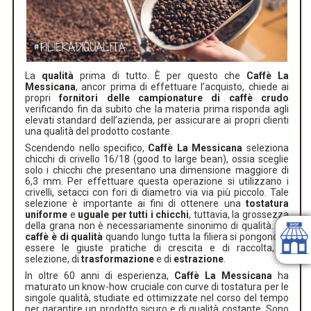
La
qualità
prima di tutto. È per questo che
Caffè La
Messicana
, ancor prima di effettuare l’acquisto, chiede ai
propri
fornitori delle campionature di caffè crudo
verificando fin da subito che la materia prima risponda agli
elevati standard dell’azienda, per assicurare ai propri clienti
una qualità del prodotto costante.
Scendendo nello specifico,
Caffè La Messicana
seleziona
chicchi di crivello 16/18 (good to large bean), ossia sceglie
solo i chicchi che presentano una dimensione maggiore di
6,3 mm. Per effettuare questa operazione si utilizzano i
crivelli, setacci con fori di diametro via via più piccolo. Tale
selezione è importante ai fini di ottenere una
tostatura
uniforme
e
uguale per tutti i chicchi
, tuttavia, la grossezza
della grana non è necessariamente sinonimo di qualità. Un
caffè è di qualità
quando lungo tutta la filiera si pongono in
essere le giuste pratiche di crescita e di raccolta, di
selezione, di
trasformazione
e di
estrazione
.
In oltre 60 anni di esperienza,
Caffè La Messicana
ha
maturato un know-how cruciale con curve di tostatura per le
singole qualità, studiate ed ottimizzate nel corso del tempo
per garantire un prodotto sicuro e di qualità costante. Sono