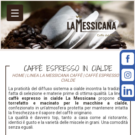
CAFFÈ ESPRESSO IN CIALDE
HOME
|
LINEA LA MESSICANA CAFFÈ
|
CAFFÈ ESPRESSO IN
CIALDE
La praticità del diffuso sistema a cialde incontra la tradizione,
fatta di selezione e materie prime di ottima qualità. La linea di
caffè espresso in cialde
La Messicana
propone
caffè
torrefatto e macinato per le macchine a cialde
,
confezionato in un’atmosfera protetta per mantenere intatta
la freschezza e il sapore del caffè originario.
La qualità è davvero top, tanto a casa come al ristorante;
identici il gusto e la varietà delle miscele in grani. Una comodità
senza eguali.