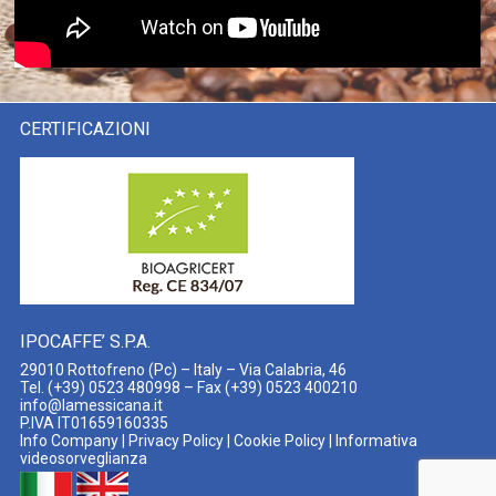
CERTIFICAZIONI
IPOCAFFE’ S.P.A.
29010 Rottofreno (Pc) – Italy – Via Calabria, 46
Tel. (+39) 0523 480998 – Fax (+39) 0523 400210
info@lamessicana.it
P.IVA IT01659160335​​
Info Company
|
Privacy Policy
|
Cookie Policy
|
Informativa
videosorveglianza