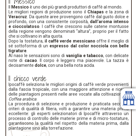
Il Messico
Il
Messico
è uno dei più grandi produttori di caffè al mondo.
Le migliori regioni di produzione sono il
Chiapas
e la zona di
Veracruz
. Da queste aree provengono caffè dal gusto dolce e
profondo, con una consistente corposità,
dall’aroma intenso
e cioccolatoso
. I caffè che crescono sulle catene montuose
della regione vengono denominati “altura”, proprio per il fatto
che si coltivano in alta quota.
Dopo la tostatura,
il caffè verde messicano
offre il meglio di
sé sottoforma di un
espresso dal color
nocciola con belle
tigrature
.
Al naso le sensazioni sono di
vaniglia e tabacco
, con delicate
note di
cacao
. Il corpo è leggero ma piacevole. La tazza è
decisamente
dolce
, con una bella nota acida.
Il chicco verde
Ipocaffè seleziona le migliori origini di caffè verde provenienti
dalla fascia tropicale, con una maggiore attenzione e ricerca
delle piantagioni presenti nelle aree vocate alla coltivazione di
Coffea arabica
.
La procedura di selezione e produzione è praticata secondo
criteri di qualità di filiera, volti a garantire una materia prima
eccellente: gli esperti selezionatori di Ipocaffè attraverso un
processo di controllo delle materie prime e di micro-tostature,
garantiscono la qualità nel rispetto della materia prima, dalla
piantagione sino alla torrefazione.