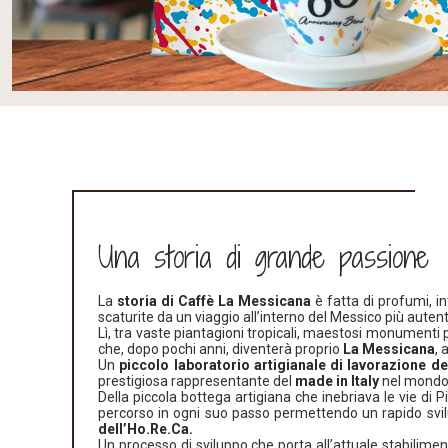
Una storia di grande passione
La
storia di Caffè La Messicana
è fatta di profumi, i
scaturite da un viaggio all’interno del Messico più aute
Lì, tra vaste piantagioni tropicali, maestosi monumenti 
che, dopo pochi anni, diventerà proprio
La Messicana
, 
Un
piccolo laboratorio artigianale di lavorazione de
prestigiosa rappresentante del
made in Italy
nel mondo
Della piccola bottega artigiana che inebriava le vie di
percorso in ogni suo passo permettendo un rapido svi
dell’Ho.Re.Ca.
Un processo di sviluppo che porta all’attuale stabilime