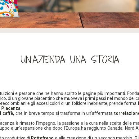
UN’AZIENDA UNA STORIA
ntuizioni e persone che ne hanno scritto le pagine più importanti. Fonda
ntico, di un giovane piacentino che muoveva i primi passi nel mondo del c
precolombiani e gli accesi colori di un folklore inebriante, prende forma
a
Piacenza
.
l caffè,
che in breve tempo si trasforma in un’affermata
torrefazion
.
 Piacenza è rimasto l’impegno, la passione e la cura nella scelta delle
luppo e un’espansione che dopo l’Europa ha raggiunto Canada, Nord A
nto produttivo di
Rottofreno
e alla creazione di un secondo marchio,
Ci