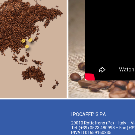
IPOCAFFE’ S.P.A.
29010 Rottofreno (Pc) – Italy – Vi
Tel. (+39) 0523 480998 – Fax (+
P.IVA IT01659160335​​