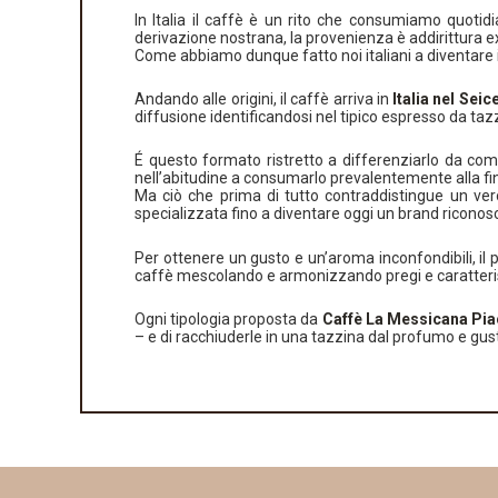
In Italia il caffè è un rito che consumiamo quoti
derivazione nostrana, la provenienza è addirittura 
Come abbiamo dunque fatto noi italiani a diventare i
Andando alle origini, il caffè arriva in
Italia nel Seic
diffusione identificandosi nel tipico espresso da tazz
É questo formato ristretto a differenziarlo da com
nell’abitudine a consumarlo prevalentemente alla fine 
Ma ciò che prima di tutto contraddistingue un vero 
specializzata fino a diventare oggi un brand riconosci
Per ottenere un gusto e un’aroma inconfondibili, il 
caffè mescolando e armonizzando pregi e caratterist
Ogni tipologia proposta da
Caffè La Messicana Pi
– e di racchiuderle in una tazzina dal profumo e gus