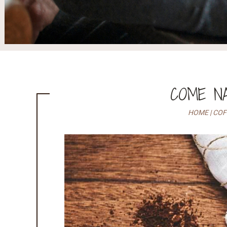
COME NA
HOME
|
COF