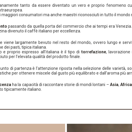
dianamente tanto da essere diventato un vero e proprio fenomeno cul
extraeuropea.
 maggiori consumatori ma anche maestri riconosciuti in tutto il mondo ne
ento
passando da quella porta del commercio che ai tempi era Venezia. 
ina divenuto il caffè italiano per eccellenza.
e viene largamente bevuto nel resto del mondo, ovvero lungo e servito
dei pasti, tipica italiana.
e proprio espresso all’italiana è il tipo di
torrefazione
, lavorazione
uto per l’elevata qualità del prodotto finale.
punto di partenza è l’attenzione riposta nella selezione delle varietà, 
iche per ottenere miscele dal gusto più equilibrato e dall’aroma più a
acenza
ha la capacità di raccontare storie di mondi lontani –
Asia
,
Africa
to tipicamente italiano.